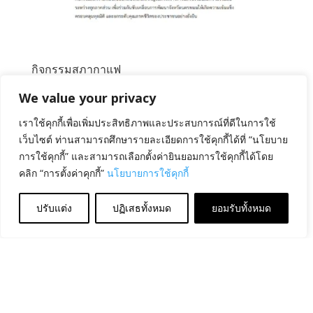
กิจกรรมสภากาแฟ
by
ชลิตา กิตติภัฑ์
|
May 15, 2026
|
ศูนย์ดวงตา
,
ศูนย์รับ
We value your privacy
บริจาคอวัยวะ
เราใช้คุกกี้เพื่อเพิ่มประสิทธิภาพและประสบการณ์ที่ดีในการใช้
ผวจ.นครพนม เป็นประธานในกิจกรรมสภากาแฟ Ep.4 ภาย
เว็บไซต์ ท่านสามารถศึกษารายละเอียดการใช้คุกกี้ได้ที่ “นโยบาย
ใต้แนวคิด “สามดี@นครพนม สุขภาพดี งานดี คุณภาพชีวิตดี
การใช้คุกกี้” และสามารถเลือกตั้งค่ายินยอมการใช้คุกกี้ได้โดย
ภายในงานมีการประชาสัมพันธ์ รณรงค์เชิญชวนประชาชน
คลิก “การตั้งค่าคุกกี้”
นโยบายการใช้คุกกี้
ร่วมบริจาคดวงตาและอวัยวะกับสภากาชาดไทย...
ปรับแต่ง
ปฏิเสธทั้งหมด
ยอมรับทั้งหมด