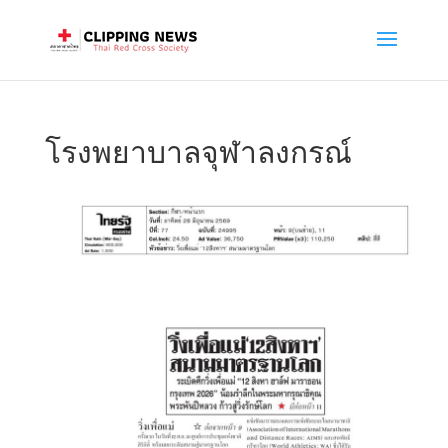
โรงพยาบาลจุฬาลงกรณ์
July 2, 2026
งาน“12 สิงหา ฮาล์ฟ มาราธอน