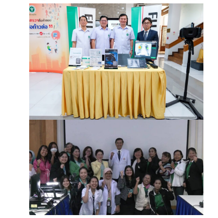
March 12, 2025
บริษัท ฟูจิฟิล์ม (ประเทศไทย)
จำกัด มอบชุดตรวจคัดกรองวัณ
โรคฯ
March 12, 2025
โครงการพัฒนาและเสริม
สมรรถนะกลไกและเครือข่าย
การดูแลทางสังคม