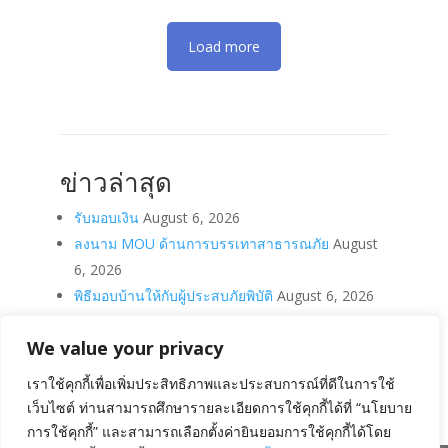
Load more
ข่าวล่าสุด
รับมอบเงิน
August 6, 2026
ลงนาม MOU ด้านการบรรเทาสาธารณภัย
August
6, 2026
พิธีมอบบ้านให้กับผู้ประสบภัยพิบัติ
August 6, 2026
มอบเงิน
August 6, 2026
We value your privacy
ถวายเงินรายได้บำรุงสภากาชาดไทย
August 6,
2026
เราใช้คุกกี้เพื่อเพิ่มประสิทธิภาพและประสบการณ์ที่ดีในการใช้
เว็บไซต์ ท่านสามารถศึกษารายละเอียดการใช้คุกกี้ได้ที่ “นโยบาย
การใช้คุกกี้” และสามารถเลือกตั้งค่ายินยอมการใช้คุกกี้ได้โดย