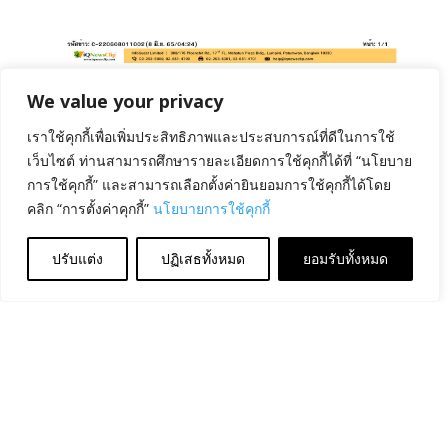
We value your privacy
มอบเงินบริจาคสมทบทุนมูลนิธิอาสาฯ
by
ชลิตา กิตติภัฑ์
|
Jun 8, 2022
|
ASTV ผู้จัดการ
,
กรุงเทพ
เราใช้คุกกี้เพื่อเพิ่มประสิทธิภาพและประสบการณ์ที่ดีในการใช้
ธุรกิจ
,
ข่าวหุ้น
,
สำนักงานอาสากาชาด
,
หุ้นอินไซด์ รายวัน
,
เว็บไซต์ ท่านสามารถศึกษารายละเอียดการใช้คุกกี้ได้ที่ “นโยบาย
แนวหน้า
การใช้คุกกี้” และสามารถเลือกตั้งค่ายินยอมการใช้คุกกี้ได้โดย
คลิก “การตั้งค่าคุกกี้”
นโยบายการใช้คุกกี้
สำนักงานคณะกรรมการกำกับหลักทรัพย์และ
ตลาดหลักทรัพย์ (ก.ล.ต.) มอบเงินบริจาคสมทบทุนมูลนิธิ
ปรับแต่ง
ปฏิเสธทั้งหมด
ยอมรับทั้งหมด
อาสาเพื่อนพึ่ง (ภาฯ) ยามยาก สภากาชาดไทย...