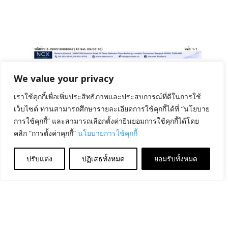
We value your privacy
สนับสนุนกองทุนน้ำลายเทียมสำหรับผู้ป่วย
by
ชลิตา กิตติภัฑ์
|
May 15, 2026
|
สํานักสารนิเทศและ
เราใช้คุกกี้เพื่อเพิ่มประสิทธิภาพและประสบการณ์ที่ดีในการใช้
สื่อสารองค์กร
,
โรงพยาบาลจุฬาฯ
,
ไทยโพสต์
เว็บไซต์ ท่านสามารถศึกษารายละเอียดการใช้คุกกี้ได้ที่ “นโยบาย
การใช้คุกกี้” และสามารถเลือกตั้งค่ายินยอมการใช้คุกกี้ได้โดย
นางจิราพร ศรีสอ้าน พร้อมด้วย รศ.พญ.คนึงนิจ กิ่งเพชร และ
คลิก “การตั้งค่าคุกกี้”
นโยบายการใช้คุกกี้
ผศ.พญ.ดนิตา กานต์นินิมิต ร่วมรับมอบเงินบริจาค จาก นาย
อภิชาต ลี้อิสสระนุกูล และคณะ เพื่อสนับสนุนกองทุนน้ำลาย
ปรับแต่ง
ปฏิเสธทั้งหมด
ยอมรับทั้งหมด
เทียมสำหรับผู้ป่วย เพื่อช่วยเหลือผู้ที่ประสบภาวะน้ำลาย
น้อยหรือภาวะปากแห้ง...