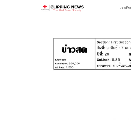
ภารกิจ