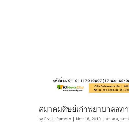
สมาคมศิษย์เก่าพยาบาลสภ
by
Pradit Pamorn
|
Nov 18, 2019
|
ข่าวสด
,
สถาบ