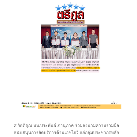
ศ.กิตติคุณ นพ.ประพันธ์ ภานุภาค ร่วมลงนามความร่วมมือ
สนับสนุนการจัดบริการด้านเอชไอวี แก่กลุ่มประชากรหลัก