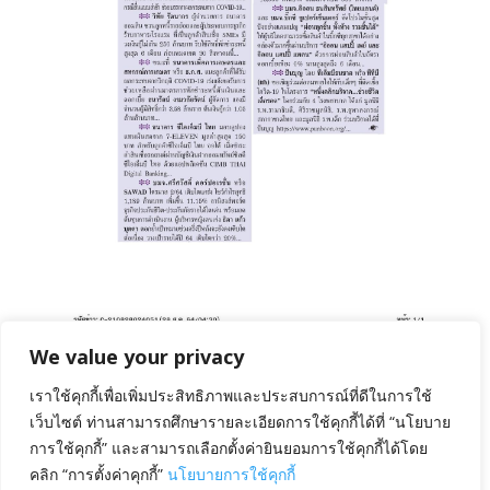
We value your privacy
โครงการ“หนึ่งคลิกบริจาค ช่วยชีวิตเด็กรอด”
เราใช้คุกกี้เพื่อเพิ่มประสิทธิภาพและประสบการณ์ที่ดีในการใช้
by
ชลิตา กิตติภัฑ์
|
Aug 30, 2021
|
สยามธุรกิจ
,
โรง
เว็บไซต์ ท่านสามารถศึกษารายละเอียดการใช้คุกกี้ได้ที่ “นโยบาย
พยาบาลจุฬาฯ
การใช้คุกกี้” และสามารถเลือกตั้งค่ายินยอมการใช้คุกกี้ได้โดย
คลิก “การตั้งค่าคุกกี้”
นโยบายการใช้คุกกี้
ทีเอ็มบีธนชาต ชวนร่วมต่อลมหายใจให้แก่เด็กที่ติดเชื้อโค