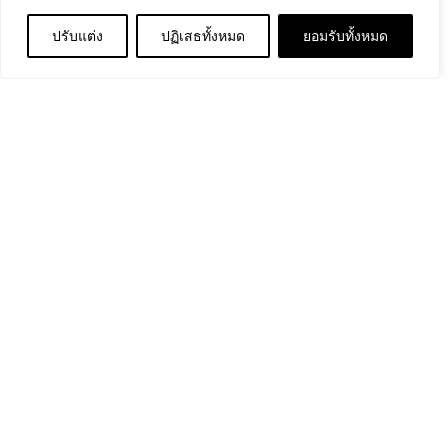
วิด-19 ในโครงการ “หนึ่งคลิกบริจาค ช่วยชีวิตเด็กรอด” ให้
ปรับแต่ง
ปฏิเสธทั้งหมด
ยอมรับทั้งหมด
แก่...