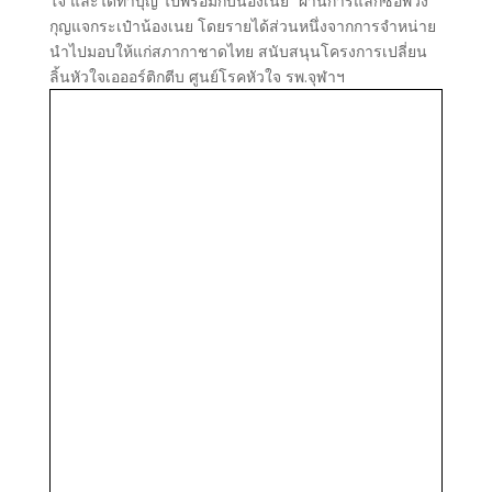
ใจ และได้ทำบุญ ไปพร้อมกับน้องเนย” ผ่านการแลกซื้อพวง
กุญแจกระเป๋าน้องเนย โดยรายได้ส่วนหนึ่งจากการจำหน่าย
นำไปมอบให้แก่สภากาชาดไทย สนับสนุนโครงการเปลี่ยน
ลิ้นหัวใจเอออร์ติกตีบ ศูนย์โรคหัวใจ รพ.จุฬาฯ