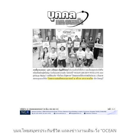
บมจ.ไทยสมุทรประกันชีวิต แถลงข่าวงานเดิน-วิ่ง “OCEAN