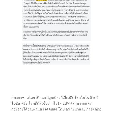
สภากาชาดไทย เตือนเเค่จูบเดียวก็เสี่ยงติดโรคโมโนนิวคลิ
โอซิส หรือ โรคที่ติดเชื้อจากไวรัส EBV ที่สามารถแพร่
กระจายได้ง่ายผ่านสารคัดหลั่ง โดยเฉพาะน้ำลาย การติดต่อ