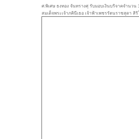
ศ.พิเศษ ธงทอง จันทรางศุ รับมอบเงินบริจาคจำนว
สมเด็จพระเจ้าภคินีเธอ เจ้าฟ้าเพชรรัตนราชสุดา สิร