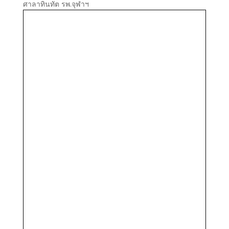
ศาลาทินทัต รพ.จุฬาฯ