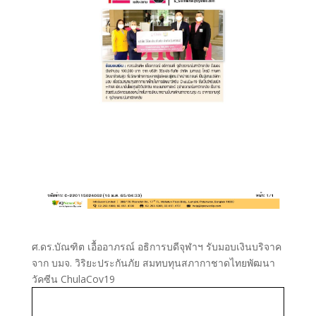
ศ.ดร.บัณฑิต เอื้ออาภรณ์ อธิการบดีจุฬาฯ รับมอบเงินบริจาค
จาก บมจ. วิริยะประกันภัย สมทบทุนสภากาชาดไทยพัฒนา
วัคซีน ChulaCov19