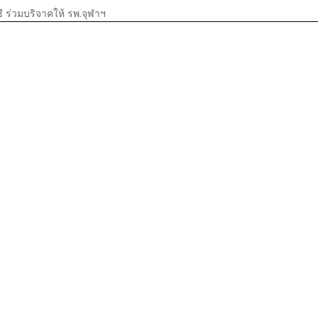
กซี ร่วมบริจาคให้ รพ.จุฬาฯ