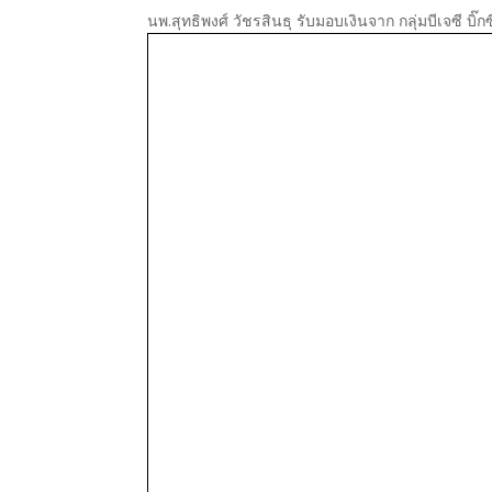
นพ.สุทธิพงศ์ วัชรสินธุ รับมอบเงินจาก กลุ่มบีเจซี บิ๊