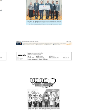
้
มอบเงิน
July 20, 2026
E
โครงการ “Give
Blood Now”
”