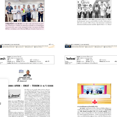
โครงการ “Give
BLOOD NOW ให้
Blood Now”
เลือด ให้ได้ ให้เลย”
July 20, 2026
July 20, 2026
บทความเรื่อง : การ
วัคซีน
ประชุมร่วมของ
Pneumococcus
ย
AFSM-SMAT-
Vaccine
TOSSN 2-4/7/2026