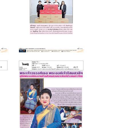
รับมอบผลิตภัณฑ์
รองเท้าวิ่ง BAOJI
July 20, 2026
สกู๊ป: พระเจ้าวรวงศ์
เธอ พระองค์เจ้าโสม
สวลีฯ