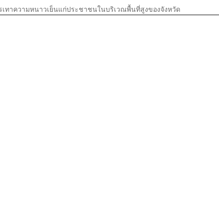
รรเทาความหนาวเย็นแก่ประชาชนในบริเวณพื้นที่สูงของจังหวัด